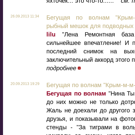
яхточек... это что-то......"
см. 
26.09.2013 11:34
Бегущая по волнам "Крым-
рыбный мешок для подводных 
lilu
"Лена Ремонтная база
сильнейшее впечатление! И 
последний снимок на вы
заключительный аккорд этого п
подробнее
20.09.2013 19:29
Бегущая по волнам "Крым-м-м-
Бегущая по волнам
"Нина Ты
до них можно не только дотро
Жаль не доехали до другого 
друзья, и показывали на фот
стенды - "За тиграми в воль