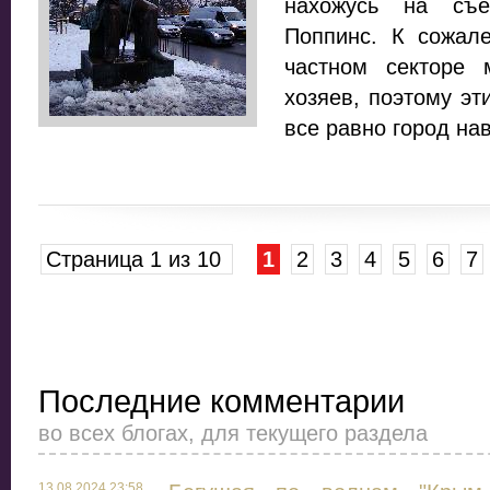
нахожусь на съ
Поппинс. К сожал
частном секторе
хозяев, поэтому эт
все равно город на
Страница 1 из 10
1
2
3
4
5
6
7
Последние комментарии
во всех блогах, для текущего раздела
13.08.2024 23:58