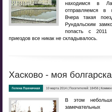
находимся в Л
отправляемся в 
Вчера такая пое
Рундальским замк
попасть с 2011 
приездов все никак не складывалось.
Хасково - моя болгарск
Гелена Пшеничная
10 марта 2014 ( Посетителей: 18456 | Коммент
В этом небольш
замечательных