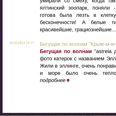
умирали со смеху, когда так
ялтинский зоопарк, поняли -
готова была лезть в клетк
бесконечности! А белые 
красивейшие, грациознейшие..
20.09.2013 19:17
Бегущая по волнам "Крым-м-м-
Бегущая по волнам
"astreia 
фото катерок с названием Элл
Жили в эллинге, очень понрав
и море было очень тепло
подробнее