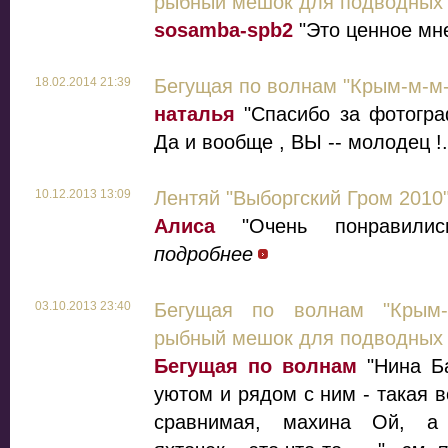
рыбный мешок для подводных 
sosamba-spb2
"Это ценное мне
18.02.2014 21:39
Бегущая по волнам "Крым-м-м-
наталья
"Спасибо за фотогра
Да и вообще , ВЫ -- молодец !.
10.12.2013 13:09
Лентяй "Выборгский Гром 2010
Алиса
"Очень понравилис
подробнее
03.10.2013 23:40
Бегущая по волнам "Крым-
рыбный мешок для подводных 
Бегущая по волнам
"Нина Ба
уютом и рядом с ним - такая в
сравнимая, махина Ой, а