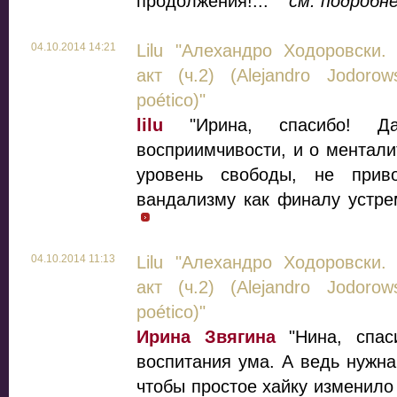
продолжения!..."
см. подробн
04.10.2014 14:21
Lilu "Алехандро Ходоровски.
акт (ч.2) (Alejandro Jodorow
poético)"
lilu
"Ирина, спасибо! Д
восприимчивости, и о менталит
уровень свободы, не при
вандализму как финалу устре
04.10.2014 11:13
Lilu "Алехандро Ходоровски.
акт (ч.2) (Alejandro Jodorow
poético)"
Ирина Звягина
"Нина, спас
воспитания ума. А ведь нужна
чтобы простое хайку изменило 