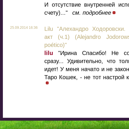
И отсутствие внутренней исп
счету)..."
см. подробнее
25.09.2014 16:36
Lilu "Алехандро Ходоровски.
акт (ч.1) (Alejandro Jodorow
poético)"
lilu
"Ирина Спасибо! Не со
сразу... Удивительно, что то
идет! У меня начато и не зако
Таро Кошек, - не тот настрой к