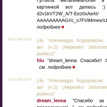
Гуглила "метагенеалогия" в
картинкой вот делюсь :) htt
d2v1kVT2W_A/T-Eez0xAeAI/
AAAAAAAAAGI/c_s7FViMmes/
подробнее
04.12.2014 23:20
Lilu "Алехандро Ходоровски.
акт (ч.2) (Alejandro Jodorow
poético)"
lilu
"dream_lenna Спасибо!! О
см. подробнее
04.12.2014 22:54
Lilu "Алехандро Ходоровски.
акт (ч.2) (Alejandro Jodorow
poético)"
dream_lenna
"Спасибо за 