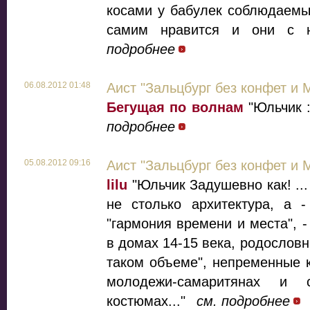
косами у бабулек соблюдаемые
самим нравится и они с н
подробнее
06.08.2012 01:48
Аист "Зальцбург без конфет и 
Бегущая по волнам
"Юльчик :
подробнее
05.08.2012 09:16
Аист "Зальцбург без конфет и 
lilu
"Юльчик Задушевно как! ..
не столько архитектура, а -
"гармония времени и места", 
в домах 14-15 века, родословн
таком объеме", непременные 
молодежи-самаритянах и 
костюмах..."
см. подробнее