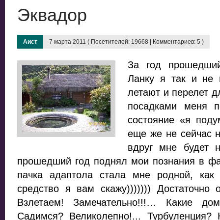
Эквадор
Аист
7 марта 2011 ( Посетителей: 19668 | Комментариев: 5 )
За год прошедши
Ланку я так и не
летают и перелет д
посадками меня 
состояние «я под
еще же не сейчас 
вдруг мне будет 
прошедший год поднял мои познания в 
пачка адаптола стала мне родной, ка
средство я вам скажу))))))) Достаточно
Взлетаем! Замечательно!!!… Какие д
Садимся? Великолепно!... Турбуленция? К