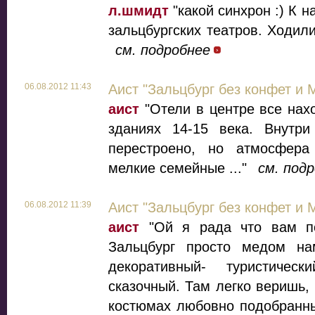
л.шмидт
"какой синхрон :) К 
зальцбургских театров. Ходили
см. подробнее
06.08.2012 11:43
Аист "Зальцбург без конфет и 
аист
"Отели в центре все нах
зданиях 14-15 века. Внутри
перестроено, но атмосфера
мелкие семейные ..."
см. под
06.08.2012 11:39
Аист "Зальцбург без конфет и 
аист
"Ой я рада что вам по
Зальцбург просто медом нам
декоративный- туристиче
сказочный. Там легко веришь, 
костюмах любовно подобранны