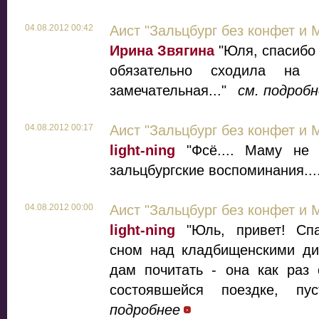
04.08.2012 00:42
Аист "Зальцбург без конфет и 
Ирина Звягина
"Юля, спасибо 
обязательно сходила на 
замечательная..."
см. подроб
04.08.2012 00:17
Аист "Зальцбург без конфет и 
light-ning
"Фсё.... Маму не 
зальцбургские воспоминания....
04.08.2012 00:00
Аист "Зальцбург без конфет и 
light-ning
"Юль, привет! Спа
сном над кладбищенскими ди
дам почитать - она как раз 
состоявшейся поездке, пус
подробнее