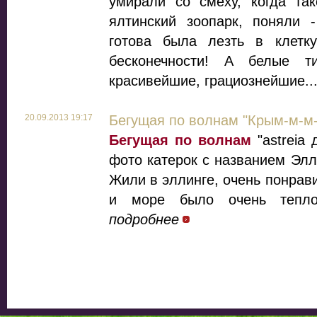
умирали со смеху, когда так
ялтинский зоопарк, поняли -
готова была лезть в клетк
бесконечности! А белые 
красивейшие, грациознейшие..
20.09.2013 19:17
Бегущая по волнам "Крым-м-м-
Бегущая по волнам
"astreia 
фото катерок с названием Элл
Жили в эллинге, очень понрав
и море было очень тепло
подробнее