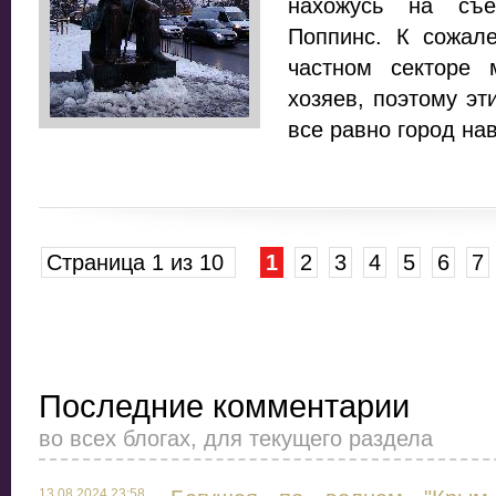
нахожусь на съ
Поппинс. К сожал
частном секторе
хозяев, поэтому эт
все равно город на
Страница 1 из 10
1
2
3
4
5
6
7
Последние комментарии
во всех блогах, для текущего раздела
13.08.2024 23:58