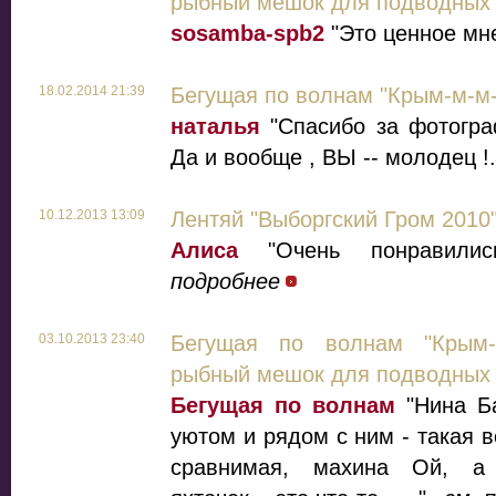
рыбный мешок для подводных 
sosamba-spb2
"Это ценное мне
18.02.2014 21:39
Бегущая по волнам "Крым-м-м-
наталья
"Спасибо за фотогра
Да и вообще , ВЫ -- молодец !.
10.12.2013 13:09
Лентяй "Выборгский Гром 2010
Алиса
"Очень понравилис
подробнее
03.10.2013 23:40
Бегущая по волнам "Крым-
рыбный мешок для подводных 
Бегущая по волнам
"Нина Ба
уютом и рядом с ним - такая в
сравнимая, махина Ой, а