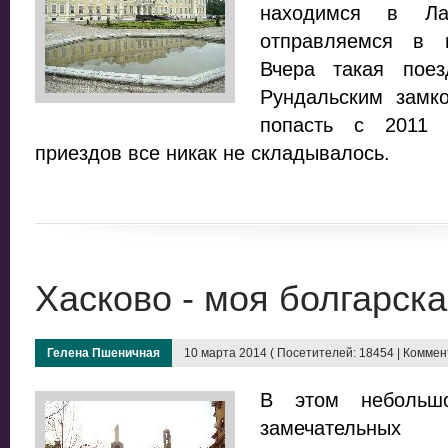
находимся в Л
отправляемся в 
Вчера такая пое
Рундальским замк
попасть с 2011 
приездов все никак не складывалось.
Хасково - моя болгарск
Гелена Пшеничная
10 марта 2014 ( Посетителей: 18454 | Коммент
В этом небольш
замечательных