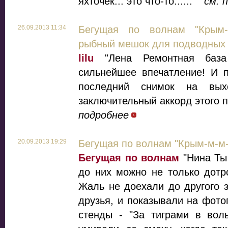
яхточек... это что-то......"
см. 
26.09.2013 11:34
Бегущая по волнам "Крым-
рыбный мешок для подводных 
lilu
"Лена Ремонтная база
сильнейшее впечатление! И 
последний снимок на вы
заключительный аккорд этого п
подробнее
20.09.2013 19:29
Бегущая по волнам "Крым-м-м-
Бегущая по волнам
"Нина Ты
до них можно не только дотро
Жаль не доехали до другого 
друзья, и показывали на фот
стенды - "За тиграми в воль