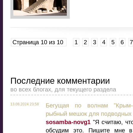
Страница 10 из 10
1
2
3
4
5
6
7
Последние комментарии
во всех блогах, для текущего раздела
13.08.2024 23:58
Бегущая по волнам "Крым-
рыбный мешок для подводных 
sosamba-novg1
"Я считаю, чт
обсудим это. Пишите мне в