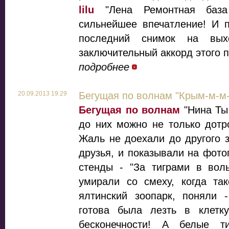
lilu
"Лена Ремонтная база
сильнейшее впечатление! И 
последний снимок на вы
заключительный аккорд этого п
подробнее
20.09.2013 19:29
Бегущая по волнам "Крым-м-м-
Бегущая по волнам
"Нина Ты
до них можно не только дотро
Жаль не доехали до другого 
друзья, и показывали на фот
стенды - "За тиграми в воль
умирали со смеху, когда так
ялтинский зоопарк, поняли -
готова была лезть в клетк
бесконечности! А белые 