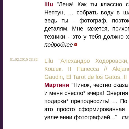
lilu
"Лена! Как ты классно ск
Нептун, ... собрать воду в ш
ведь ты - фотограф, поэтом
деталям. Мне кажется, псих
техники - это у тебя должно 
подробнее
01.02.2015 23:32
Lilu "Алехандро Ходоровски
Кошек. II Папесса // Alejand
Gaudin, El Tarot de los Gatos. II
Мартини
"Нинок, честно сказа
и меня снесло* вчера! Энерги
подарки* преподносить! … По
это просто сформированная 
увлечении фотографией..."
см