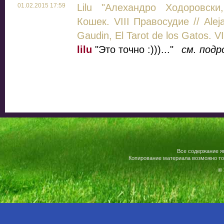
01.02.2015 17:59
Lilu "Алехандро Ходоровски
Кошек. VIII Правосудие // Alej
Gaudin, El Tarot de los Gatos. VII
lilu
"Это точно :)))..."
см. подр
Все содержание я
Копирование материала возможно то
© 