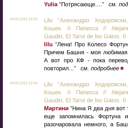
Yulia
"Потрясающе...."
см. по
04.02.2015 14:35
Lilu "Алехандро Ходоровски
Кошек. II Папесса // Alejand
Gaudin, El Tarot de los Gatos. II
lilu
"Лена! Про Колесо Фортун
Причем Башня - моя любимая к
А вот про КФ - пока перево
повторил..."
см. подробнее
04.02.2015 12:54
Lilu "Алехандро Ходоровски
Кошек. II Папесса // Alejand
Gaudin, El Tarot de los Gatos. II
Мартини
"Нина Я два дня вот 
еще запомнилась Фортуна и
разочаровала немного, а Башня