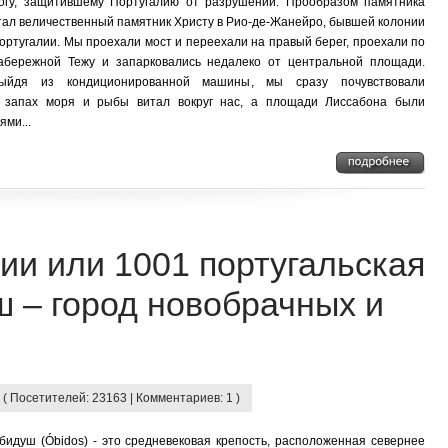
огу, защитившему Португалию от разрушений. Прообразом памятника
тал величественный памятник Христу в Рио-де-Жанейро, бывшей колонии
ортугалии. Мы проехали мост и переехали на правый берег, проехали по
абережной Тежу и запарковались недалеко от центральной площади.
ыйдя из кондиционированной машины, мы сразу почувствовали
- запах моря и рыбы витал вокруг нас, а площади Лиссабона были
ями...
ии или 1001 португальская
ш – город новобрачных и
 ( Посетителей: 23163 | Комментариев: 1 )
бидуш (Óbidos) - это средневековая крепость, расположенная севернее