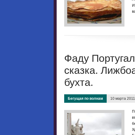
И
в
Фаду Португал
сказка. Лижбо
бухта.
Бегущая по волнам
10 марта 2011
П
в
б
Х