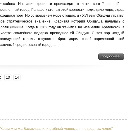
иссабона. Название крепости происходит от латинского "oppidum" —
креплённый город. Раньше к стенам этой крепости подходило море, здесь
аходился порт. Но со временем море отошло, и к XVI веку Обидуш утратил
вое стратегическое значение. Красивая история Обидуша началась с
ороля Диниша. Когда в 1282 году он женился на Изабелле Арагонской, в
ачестве свадебного подарка преподнес ей Обидуш. С тех пор каждый
оследующий король, вступая в брак, дарил своей нареченной этой
казочный средневековый город. ...
2
13
14
"Крым-м-м-м... Балаклава или рыбный мешок для подводных лодок"