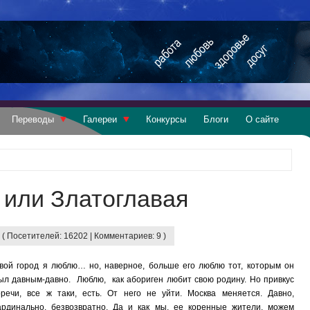
Переводы
Галереи
Конкурсы
Блоги
О сайте
в или Златоглавая
 ( Посетителей: 16202 | Комментариев: 9 )
вой город я люблю… но, наверное, больше его люблю тот, которым он
ыл давным-давно. Люблю, как абориген любит свою родину. Но привкус
оречи, все ж таки, есть. От него не уйти. Москва меняется. Давно,
ардинально, безвозвратно. Да и как мы, ее коренные жители, можем