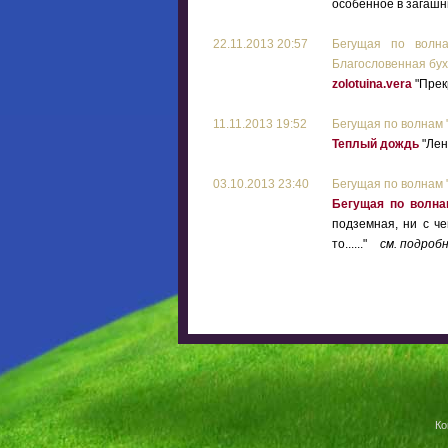
особенное в загашни
22.11.2013 20:57
Бегущая по волна
Благословенная бух
zolotuina.vera
"Прекр
11.11.2013 19:52
Бегущая по волнам 
Теплый дождь
"Лен
03.10.2013 23:40
Бегущая по волнам 
Бегущая по волна
подземная, ни с че
то......"
см. подроб
Ко