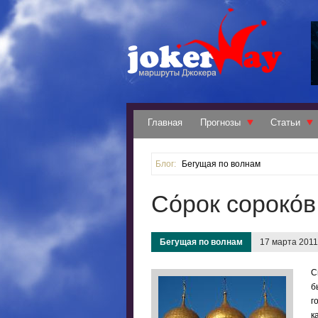
Главная
Прогнозы
Статьи
Блог:
Бегущая по волнам
Со́рок сороко́
Бегущая по волнам
17 марта 2011
С
б
г
к