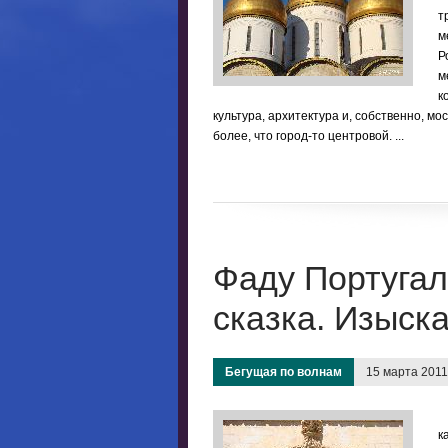
т
м
Р
м
к
культура, архитектура и, собственно, мос
более, что город-то центровой. ...
Фаду Португал
сказка. Изыск
Бегущая по волнам
15 марта 2011
М
к