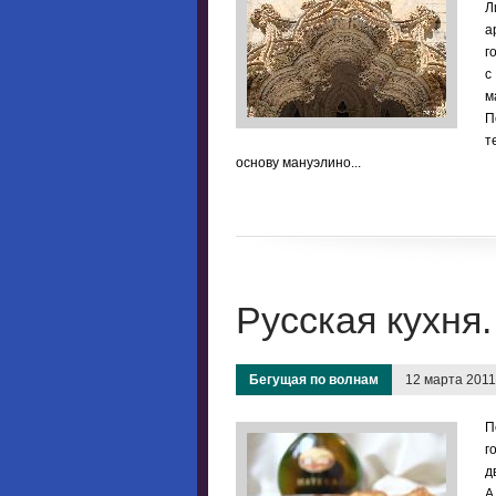
Л
а
г
с
м
П
т
основу мануэлино...
Русская кухня
Бегущая по волнам
12 марта 2011
П
г
д
А