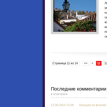
Л
у
н
с
к
к
п
с
Страница 11 из 14
<<
<
11
1
Последние комментарии
в этом блоге
13.08.2024 23:58
Бегущая по волнам 