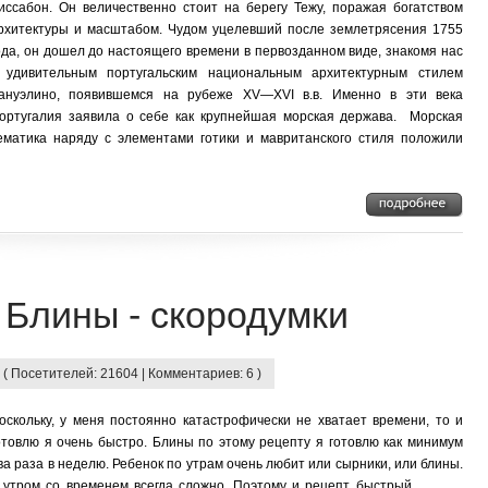
иссабон. Он величественно стоит на берегу Тежу, поражая богатством
рхитектуры и масштабом. Чудом уцелевший после землетрясения 1755
ода, он дошел до настоящего времени в первозданном виде, знакомя нас
 удивительным португальским национальным архитектурным стилем
ануэлино, появившемся на рубеже XV—XVI в.в. Именно в эти века
ортугалия заявила о себе как крупнейшая морская держава. Морская
ематика наряду с элементами готики и мавританского стиля положили
. Блины - скородумки
 ( Посетителей: 21604 | Комментариев: 6 )
оскольку, у меня постоянно катастрофически не хватает времени, то и
отовлю я очень быстро. Блины по этому рецепту я готовлю как минимум
ва раза в неделю. Ребенок по утрам очень любит или сырники, или блины.
 утром со временем всегда сложно. Поэтому и рецепт быстрый.