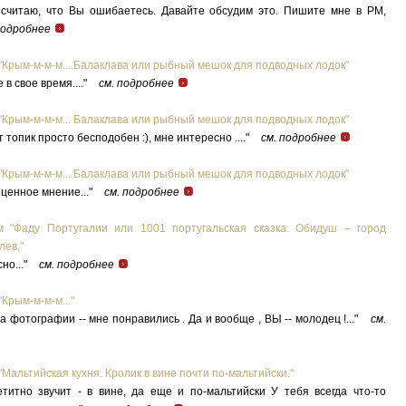
считаю, что Вы ошибаетесь. Давайте обсудим это. Пишите мне в PM,
подробнее
"Крым-м-м-м... Балаклава или рыбный мешок для подводных лодок"
 в свое время...."
см. подробнее
"Крым-м-м-м... Балаклава или рыбный мешок для подводных лодок"
 топик просто бесподобен :), мне интересно ...."
см. подробнее
"Крым-м-м-м... Балаклава или рыбный мешок для подводных лодок"
ценное мнение..."
см. подробнее
 "Фаду Португалии или 1001 португальская сказка. Обидуш – город
лев."
но..."
см. подробнее
Крым-м-м-м..."
 фотографии -- мне понравились . Да и вообще , ВЫ -- молодец !..."
см.
Мальтийская кухня. Кролик в вине почти по-мальтийски."
титно звучит - в вине, да еще и по-мальтийски У тебя всегда что-то