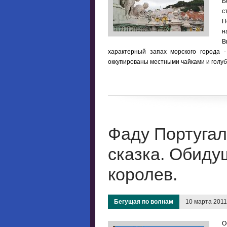
Б
с
П
н
В
характерный запах морского города 
оккупированы местными чайками и голуб
Фаду Португал
сказка. Обиду
королев.
Бегущая по волнам
10 марта 2011
О