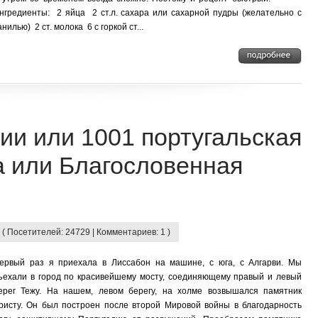
нгредиенты: 2 яйца 2 ст.л. сахара или сахарной пудры (желательно с
анилью) 2 ст. молока 6 с горкой ст...
ии или 1001 португальская
а или Благословенная
 ( Посетителей: 24729 | Комментариев: 1 )
ервый раз я приехала в Лиссабон на машине, с юга, с Алгарви. Мы
ъехали в город по красивейшему мосту, соединяющему правый и левый
ерег Тежу. На нашем, левом берегу, на холме возвышался памятник
ристу. Он был построен после второй Мировой войны в благодарность