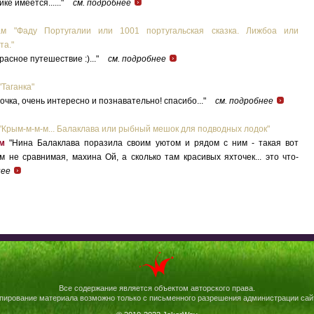
ке имеется......"
см. подробнее
м "Фаду Португалии или 1001 португальская сказка. Лижбоа или
та."
асное путешествие :)..."
см. подробнее
"Таганка"
очка, очень интересно и познавательно! спасибо..."
см. подробнее
"Крым-м-м-м... Балаклава или рыбный мешок для подводных лодок"
м
"Нина Балаклава поразила своим уютом и рядом с ним - такая вот
м не сравнимая, махина Ой, а сколько там красивых яхточек... это что-
нее
Все содержание является объектом авторского права.
пирование материала возможно только с письменного разрешения администрации сай