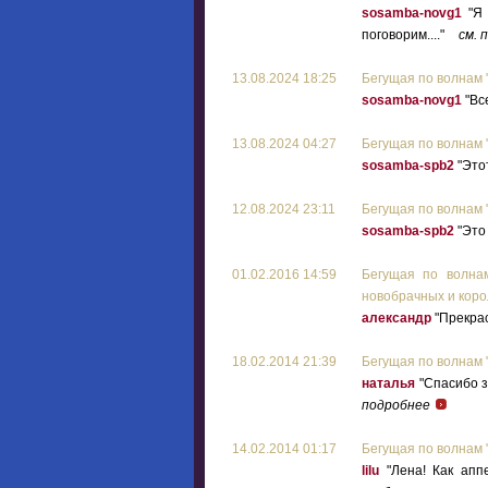
sosamba-novg1
"Я 
поговорим...."
см. 
13.08.2024 18:25
Бегущая по волнам 
sosamba-novg1
"Все
13.08.2024 04:27
Бегущая по волнам 
sosamba-spb2
"Этот
12.08.2024 23:11
Бегущая по волнам 
sosamba-spb2
"Это 
01.02.2016 14:59
Бегущая по волнам
новобрачных и коро
александр
"Прекрас
18.02.2014 21:39
Бегущая по волнам "
наталья
"Спасибо за
подробнее
14.02.2014 01:17
Бегущая по волнам "
lilu
"Лена! Как аппе