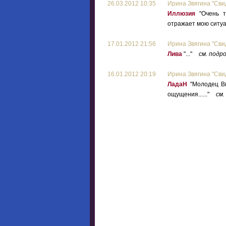
26.03.2012 10:35
Ирина Звягина "Сви
Иллюзия
"Очень тр
отражает мою ситуац
17.01.2012 21:56
Ирина Звягина "Сви
Лива
"..."
см. подр
16.01.2012 20:19
Ирина Звягина "Сви
ЛадаН
"Молодец Вы
ощущения......"
см.