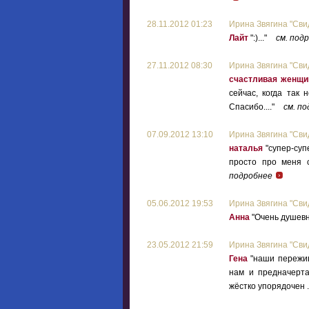
28.11.2012 01:23
Ирина Звягина "Сви
Лайт
":)..."
см. под
27.11.2012 08:30
Ирина Звягина "Сви
счастливая женщи
сейчас, когда так 
Спасибо...."
см. п
07.09.2012 13:10
Ирина Звягина "Сви
наталья
"супер-суп
просто про меня с
подробнее
05.06.2012 19:53
Ирина Звягина "Сви
Анна
"Очень душевно
23.05.2012 21:59
Ирина Звягина "Сви
Гена
"наши пережив
нам и предначерта
жёстко упорядочен .