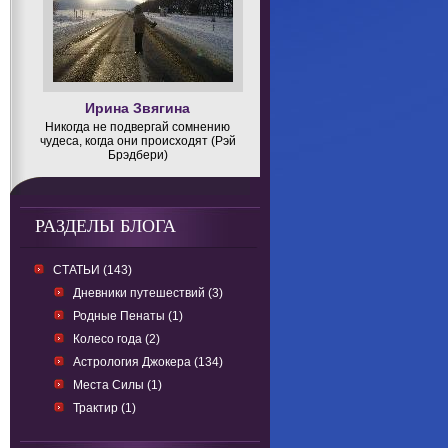
Ирина Звягина
Никогда не подвергай сомнению
чудеса, когда они происходят (Рэй
Брэдбери)
РАЗДЕЛЫ БЛОГА
СТАТЬИ (143)
Дневники путешествий (3)
Родные Пенаты (1)
Колесо года (2)
Астрология Джокера (134)
Места Силы (1)
Трактир (1)