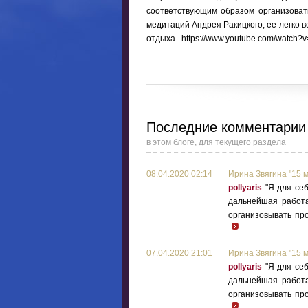
соответствующим образом организоват
медитаций Андрея Ракицкого, ее легко 
отдыха. https://www.youtube.com/watch?v
Последние комментарии
в этом блоге, для текущего раздела
08.04.2020 02:14
Ирина Звягина "15 м
pollyaris
"Я для себ
дальнейшая работа
организовывать про
07.04.2020 21:01
Ирина Звягина "15 м
pollyaris
"Я для себ
дальнейшая работа
организовывать про