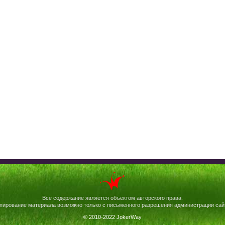
Все содержание является объектом авторского права.
пирование материала возможно только с письменного разрешения администрации сай
© 2010-2022 JokerWay