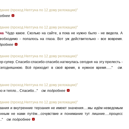
дание (проход Нептуна по 12 дому релокации)"
робнее
дание (проход Нептуна по 12 дому релокации)"
на
"Чудо какое. Сколько на сайте, а пока не нужно было - не видела. А
необходимо - попалось на глаза. Вот уж действительно - все вовремя.
одробнее
дание (проход Нептуна по 12 дому релокации)"
ер-супер. Спасибо-спасибо-спасибо.наткнулась сегодня на эту прелесть -
егодняшнюю. Всё приходит в своё время, в нужное время......"
см.
дание (проход Нептуна по 12 дому релокации)"
 и тепло... Спасибо..."
см. подробнее
дание (проход Нептуна по 12 дому релокации)"
ания и внутренние терзания не имеют значения.....мы идём неведомым
нным не нами путём....сочувствие и понимание тут лишние.....процесс
.."
см. подробнее