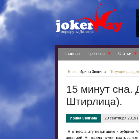
Главная
Прогнозы
Статьи
Блог:
Ирина Звягина
Текущий раздел
15 минут сна. 
Штирлица).
Ирина Звягина
20 сентября 2019 (
Я отнесла эту медитацию к рубрике М
энергией. Не всегда нужно ехать далек