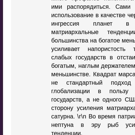
ими распорядиться. Сами
использование в качестве чер
ингрессия планет в 
матриархальные тенденц
большинства на богатое мен
усиливает напористость 
слабых государств в отста
богатым, наглым держателе
меньшинстве. Квадрат марса
не стандартный подхо
глобализации в пользу 
государств, а не одного США
сторону усиления матриарх
сатурна. \r\n Во время патр
нептуна в эру рыб усил
тенденции.