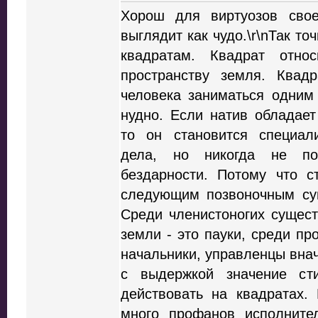
Хорош для виртуозов сво
выглядит как чудо.\r\nТак то
квадратам. Квадрат отно
пространству земля. Квад
человека заниматься одним
нудно. Если натив обладае
то он становится специал
дела, но никогда не по
бездарности. Потому что с
следующим позвоночным су
Среди членистоногих сущес
земли - это пауки, среди про
начальники, управленцы вна
с выдержкой значение ст
действовать на квадратах.
много профанов исполните