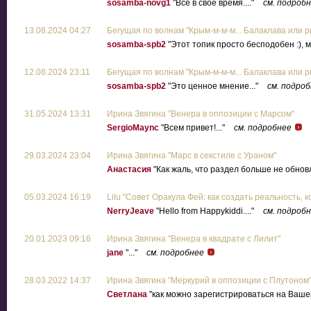
sosamba-novg1
"Все в свое время...."
см. подроб
13.08.2024 04:27
Бегущая по волнам "Крым-м-м-м... Балаклава или
sosamba-spb2
"Этот топик просто бесподобен :), м
12.08.2024 23:11
Бегущая по волнам "Крым-м-м-м... Балаклава или
sosamba-spb2
"Это ценное мнение..."
см. подро
31.05.2024 13:31
Ирина Звягина "Венера в оппозиции с Марсом"
SergioMaync
"Всем привет!..."
см. подробнее
29.03.2024 23:04
Ирина Звягина "Марс в секстиле с Ураном"
Анастасия
"Как жаль, что раздел больше не обновл
05.03.2024 16:19
Lilu "Совет Оракула Фей: как создать реальность,
NerryJeave
"Hello from Happykiddi...."
см. подроб
20.01.2023 09:16
Ирина Звягина "Венера в квадрате с Лилит"
jane
"..."
см. подробнее
28.03.2022 14:37
Ирина Звягина "Меркурий в оппозиции с Плутоном
Светлана
"как можно зарегистрироваться на Ваше