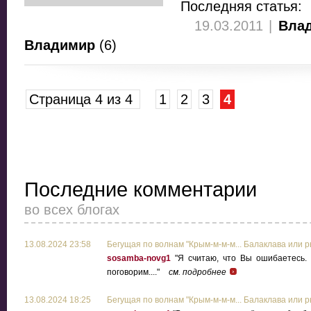
Последняя статья:
19.03.2011 |
Влад
Владимир
(6)
Страница 4 из 4
1
2
3
4
Последние комментарии
во всех блогах
13.08.2024 23:58
Бегущая по волнам "Крым-м-м-м... Балаклава или
sosamba-novg1
"Я считаю, что Вы ошибаетесь. 
поговорим...."
см. подробнее
13.08.2024 18:25
Бегущая по волнам "Крым-м-м-м... Балаклава или