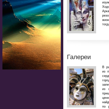
изу
Ход
Арк
рез
жизн
тогд
Галереи
В р
из 
сер
горо
зап
из 
приш
цен
най
по 