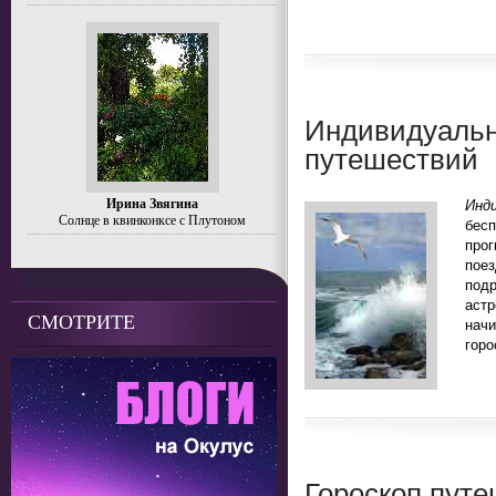
Индивидуальн
путешествий
Ирина Звягина
Инд
Солнце в квинконксе с Плутоном
бесп
прог
пое
под
аст
СМОТРИТЕ
нач
горо
Гороскоп путе