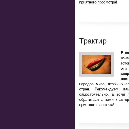
приятного просмотра!
Трактир
В н
озн
гото
эт
соп
пост
народов мира, чтобы было
стран. Рекомендуем ва
самостоятельно, а если 
обратиться с ними к авто
приятного аппетита!