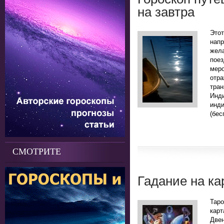
на завтра
Это
нап
жела
поез
мер
отр
тра
Инд
инд
(бес
СМОТРИТЕ
Гадание на ка
Таро
кар
Двен