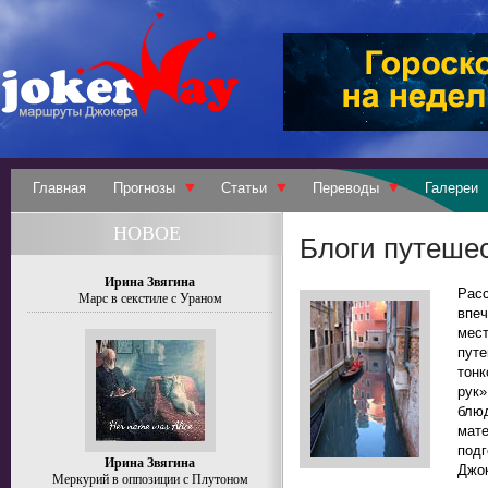
Главная
Прогнозы
Статьи
Переводы
Галереи
НОВОЕ
Блоги путеше
Ирина Звягина
Рас
Марс в секстиле с Ураном
впе
мес
путе
тон
рук»
блюд
мате
под
Ирина Звягина
Джок
Меркурий в оппозиции с Плутоном