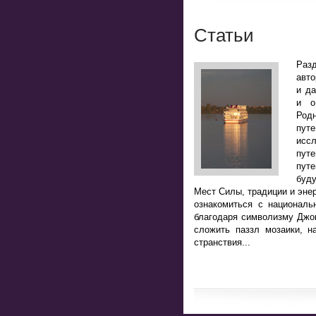
Статьи
Разд
авто
и да
и о
Род
пут
исс
пут
путе
буд
Мест Силы, традиции и энер
ознакомиться с национал
благодаря символизму Джоке
сложить паззл мозаики, н
странствия...