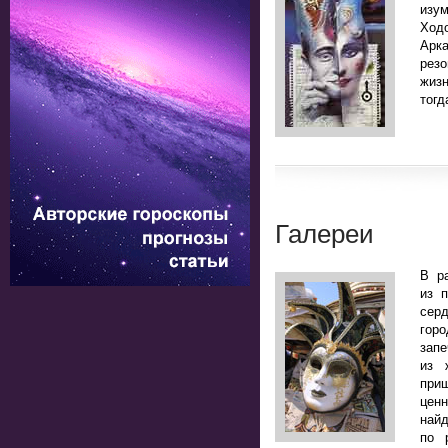
изу
Ход
Арк
рез
жизн
тогд
Галереи
В р
из 
сер
горо
зап
из 
приш
цен
най
по 