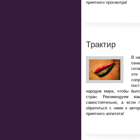
приятного просмотра!
Трактир
В н
озн
гото
эт
соп
пост
народов мира, чтобы было
стран. Рекомендуем ва
самостоятельно, а если 
обратиться с ними к авто
приятного аппетита!