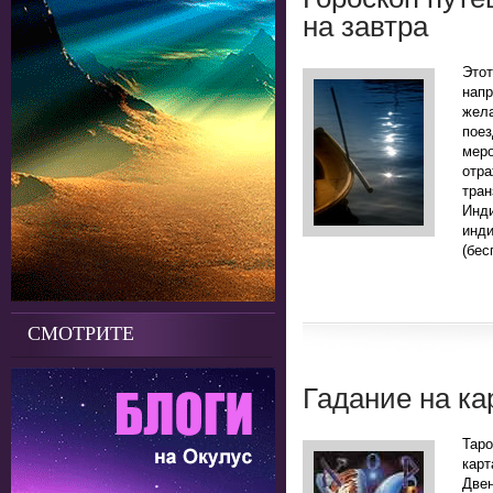
на завтра
Это
нап
жела
поез
мер
отр
тра
Инд
инд
(бес
СМОТРИТЕ
Гадание на ка
Таро
кар
Двен