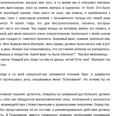
сихогенеалогии, указало мне путь: в то время как я описывал причины
ник, врач-хирург, упал на землю, корчась в судорогах от боли. Это было
е всеобщей паники, пока никто не знал, как помочь, я приблизился к
елаю, снял с некоторым усилием с безымянного пальца его левой руки
оился. Я понял тогда, что для бессознательного, объекты, которые
т часть его языка. Так, надев кольцо на человека, можно его сковать, а
торый для меня оказался очень показательным, произошел с моим сыном
ев страдал от тяжелого бронхита. Знакомый врач, травник, прописал ему
а. Моя бывшая жена Валерия, мать Адама, должна была капать ему в рот
а в день. Вскоре она пожаловалась, что состояние ребенка не улучшилось.
 веришь в лекарство. Какой вере ты была обучена?”. ”Как все мексиканцы, -
и капли. Каждый раз, когда ты ему их даешь, читай Отче наш”. Валерия так
стро.
 когда я со всей серьезностью занимался чтением Таро, я задавался
ал прописывать акты, называемые мною ”Психомагия”. Но почему бы не
итивная терапия, целитель, опираясь на суеверный дух больного, должен
ь себя как обладателя внечеловеческой силы, полученной в результате
, взаимодействуя с божественными и дьявольскими энергиями. Лекарства,
без представления об их составе, и рекомендованные действия должны
уть. В Психомагии, вместо суеверного доверия, необходимо понимание