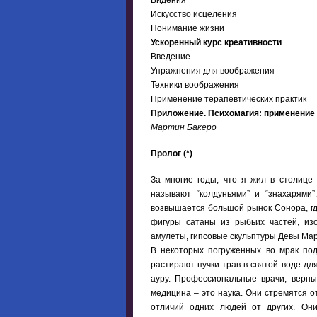
Искусство исцеления
Понимание жизни
Ускоренный курс креативности
Введение
Упражнения для воображения
Техники воображения
Применение терапевтических практик
Приложение. Психомагия: применение 
Мартин Бакеро
Пролог (*)
За многие годы, что я жил в столице
называют “колдуньями” и “знахарями
возвышается большой рынок Сонора, гд
фигуры сатаны из рыбьих частей, из
амулеты, гипсовые скульптуры Девы Мари
В некоторых погруженных во мрак под
растирают пучки трав в святой воде для
ауру. Профессиональные врачи, верны
медицина – это наука. Они стремятся о
отличий одних людей от других. Он