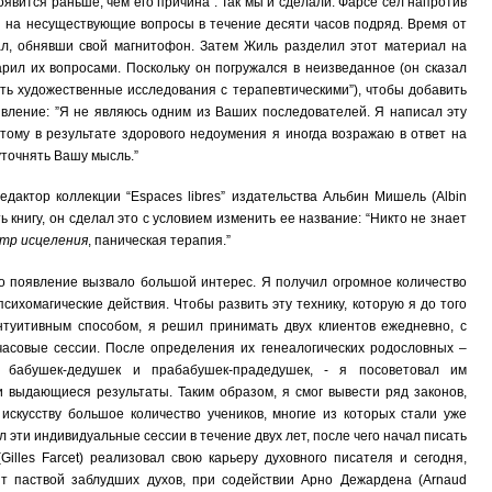
явится раньше, чем его причина”. Так мы и сделали. Фарсе сел напротив
ы на несуществующие вопросы в течение десяти часов подряд. Время от
л, обнявши свой магнитофон. Затем Жиль разделил этот материал на
ил их вопросами. Поскольку он погружался в неизведанное (он сказал
ить художественные исследования с терапевтическими”), чтобы добавить
вление: ”Я не являюсь одним из Ваших последователей. Я написал эту
оэтому в результате здорового недоумения я иногда возражаю в ответ на
уточнять Вашу мысль.”
едактор коллекции “Espaces libres” издательства Альбин Мишель (Albin
ь книгу, он сделал это с условием изменить ее название: “Никто не знает
тр исцеления
, паническая терапия.”
го появление вызвало большой интерес. Я получил огромное количество
сихомагические действия. Чтобы развить эту технику, которую я до того
нтуитивным способом, я решил принимать двух клиентов ежедневно, с
часовые сессии. После определения их генеалогических родословных –
, бабушек-дедушек и прабабушек-прадедушек, - я посоветовал им
и выдающиеся результаты. Таким образом, я смог вывести ряд законов,
искусству большое количество учеников, многие из которых стали уже
эти индивидуальные сессии в течение двух лет, после чего начал писать
Gilles Farcet) реализовал свою карьеру духовного писателя и сегодня,
ит паствой заблудших духов, при содействии Арно Дежардена (Arnaud