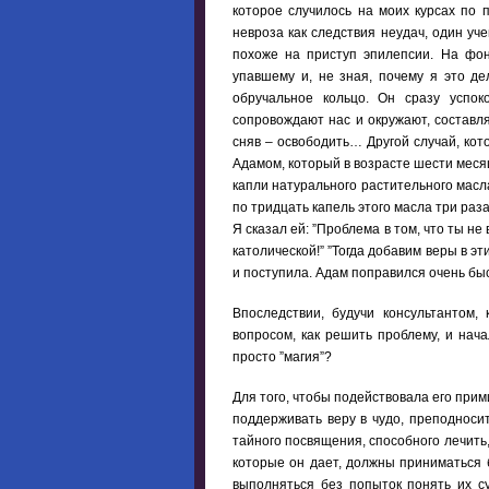
которое случилось на моих курсах по п
невроза как следствия неудач, один уче
похоже на приступ эпилепсии. На фон
упавшему и, не зная, почему я это д
обручальное кольцо. Он сразу успок
сопровождают нас и окружают, составляю
сняв – освободить… Другой случай, ко
Адамом, который в возрасте шести месяц
капли натурального растительного масл
по тридцать капель этого масла три раз
Я сказал ей: ”Проблема в том, что ты не
католической!” ”Тогда добавим веры в эт
и поступила. Адам поправился очень бы
Впоследствии, будучи консультантом,
вопросом, как решить проблему, и нач
просто ”магия”?
Для того, чтобы подействовала его прим
поддерживать веру в чудо, преподносит
тайного посвящения, способного лечить
которые он дает, должны приниматься 
выполняться без попыток понять их с