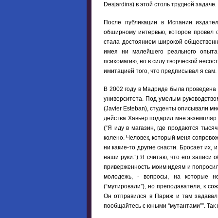
Desjardins) в этой столь трудной задаче.
После публикации в Испании издател
обширному интервью, которое провел 
стала достоянием широкой общественно
имея ни малейшего реального опыта 
психомагию, но в силу творческой несо
имитацией того, что предписывал я сам.
В 2002 году в Мадриде была проведена
университета. Под умелым руководство
(Javier Esteban), студенты описывали м
действа Хавьер подарил мне экземпляр 
(“Я иду в магазин, где продаются тыся
колено. Человек, который меня сопровожд
ни какие-то другие снасти. Бросает их,
наши руки.”) Я считаю, что его записи
приверженность моим идеям и попросил 
молодежь, - вопросы, на которые н
(“мутировали”), но преподаватели, к с
Он отправился в Париж и там задавал
пообщайтесь с юными “мутантами””. Так п