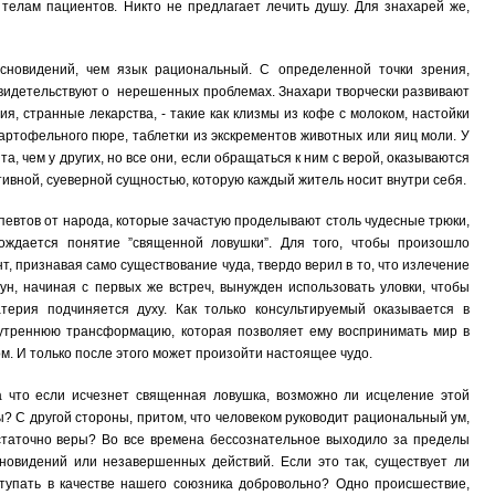
телам пациентов. Никто не предлагает лечить душу. Для знахарей же,
 сновидений, чем язык рациональный. С определенной точки зрения,
свидетельствуют о нерешенных проблемах. Знахари творчески развивают
я, странные лекарства, - такие как клизмы из кофе с молоком, настойки
артофельного пюре, таблетки из экскрементов животных или яиц моли. У
, чем у других, но все они, если обращаться к ним с верой, оказываются
ивной, суеверной сущностью, которую каждый житель носит внутри себя.
певтов от народа, которые зачастую проделывают столь чудесные трюки,
рождается понятие ”священной ловушки”. Для того, чтобы произошло
, признавая само существование чуда, твердо верил в то, что излечение
ун, начиная с первых же встреч, вынужден использовать уловки, чтобы
терия подчиняется духу. Как только консультируемый оказывается в
утреннюю трансформацию, которая позволяет ему воспринимать мир в
м. И только после этого может произойти настоящее чудо.
а что если исчезнет священная ловушка, возможно ли исцеление этой
? С другой стороны, притом, что человеком руководит рациональный ум,
остаточно веры? Во все времена бессознательное выходило за пределы
сновидений или незавершенных действий. Если это так, существует ли
ступать в качестве нашего союзника добровольно? Одно происшествие,