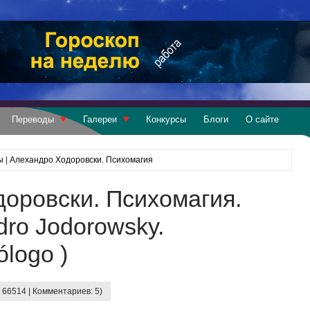
Переводы
Галереи
Конкурсы
Блоги
О сайте
ы
|
Алехандро Ходоровски. Психомагия
оровски. Психомагия.
dro Jodorowsky.
ólogo )
 66514 | Комментариев: 5)