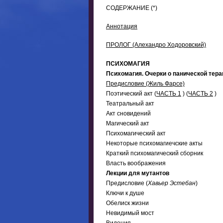
СОДЕРЖАНИЕ (*)
Аннотация
ПРОЛОГ (Алехандро Ходоровский)
ПСИХОМАГИЯ
Психомагия. Очерки о панической тера
Предисловие (Жиль Фарсе)
Поэтический акт (
ЧАСТЬ 1
) (
ЧАСТЬ 2
)
Театральный акт
Акт сновидений
Магический акт
Психомагический акт
Некоторые психомагиечские акты
Краткий психомагический сборник
Власть воображения
Лекции для мутантов
Предисловие (
Хавьер Эстебан
)
Ключи к душе
Обелиск жизни
Невидимый мост
Видения