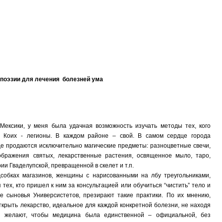
поэзии для лечения болезней ума
 Мексики, у меня была удачная возможность изучать методы тех, кого
”. Коих - легионы. В каждом районе – свой. В самом сердце города
е продаются исключительно магические предметы: разноцветные свечи,
ображения святых, лекарственные растения, освященное мыло, таро,
и Гваделупской, превращенной в скелет и т.п.
собках магазинов, женщины с нарисованными на лбу треугольниками,
 тех, кто пришел к ним за консультацией или обучиться “чистить” тело и
е сыновья Универсистетов, презирают такие практики. По их мнению,
ткрыть лекарство, идеальное для каждой конкретной болезни, не находя
и желают, чтобы медицина была единственной – официальной, без