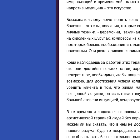
импровизаций и применяемой только к 
напротив, медицина – это искусство.
Бессознательному легче понять язык
болезни – это сны, послания, которые 
личные техники, - церемонии, заклинани
на окисленных шурупах, компрессы из к
некоторых больше воображения и таланта
полезными. Они разговаривают с примит
Когда наблюдаешь за работой этих тера
что они достойны великих магов, за
невероятное, необходимо, чтобы пациент
возможно. Для достижения успеха колд
убедить клиента в том, что живая ма
священной ловушке, он испытывает вн
большей степени интуицией, чем разумо
В те времена я задавался вопросом, 
артистической терапией людей без веры
можем ли мы сказать, что в нем не д
нашего разума, будь то посредством 
способ заставить бессознательное вы