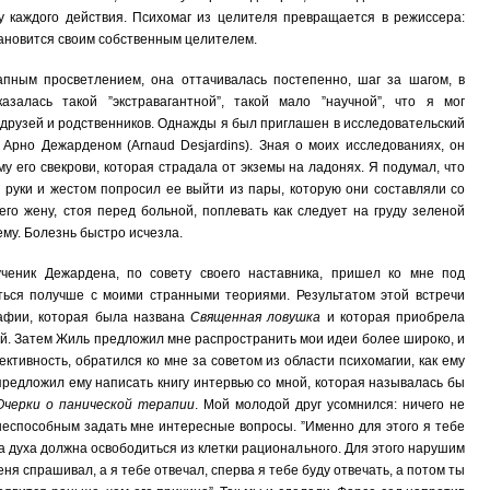
у каждого действия. Психомаг из целителя превращается в режиссера:
тановится своим собственным целителем.
пным просветлением, она оттачивалась постепенно, шаг за шагом, в
азалась такой ”экстравагантной”, такой мало ”научной”, что я мог
 друзей и родственников. Однажды я был приглашен в исследовательский
Арно Дежарденом (Arnaud Desjardins). Зная о моих исследованиях, он
у его свекрови, которая страдала от экземы на ладонях. Я подумал, что
 руки и жестом попросил ее выйти из пары, которую они составляли со
го жену, стоя перед больной, поплевать как следует на груду зеленой
ему. Болезнь быстро исчезла.
 ученик Дежардена, по совету своего наставника, пришел ко мне под
ться получше с моими странными теориями. Результатом этой встречи
афии, которая была названа
Священная ловушка
и которая приобрела
ей. Затем Жиль предложил мне распространить мои идеи более широко, и
ктивность, обратился ко мне за советом из области психомагии, как ему
 предложил ему написать книгу интервью со мной, которая называлась бы
Очерки о панической терапии
. Мой молодой друг усомнился: ничего не
 неспособным задать мне интересные вопросы. ”Именно для этого я тебе
духа должна освободиться из клетки рационального. Для этого нарушим
еня спрашивал, а я тебе отвечал, сперва я тебе буду отвечать, а потом ты