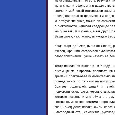
меня спрашивать… То есть, результат по
меня с магнитофоном, а я давал ответ
времени мой юный интервьюер засыпа
последовательные фрагменты и предвар
мне тогда: “не знаю, можно ли совмест
объективности, написал следующее зая
книгу не как Ваш ученик, а как друг. П
Ваши слова, и к счастью, вынуждаю Вас 
Когда Марк де Смед (Marc de Smedt), р
Michel), Франция, согласился публиковат
слово психомагия. Лучше назвать ее
Теа
Театр исцеления вышел в 1995 году. Е
писем, где меня просили прописать им п
времени практиковал исключительно и
понедельника по пятницу на полутора
братьев, родителей, дядей и тетей
психомагические акты, которые вызвал
которые позволили мне обучать этому 
состоявшимися терапевтами. Я проводил 
свой
Танец реальности
. Жиль Фарсе (
благородный отец семейства, руковод