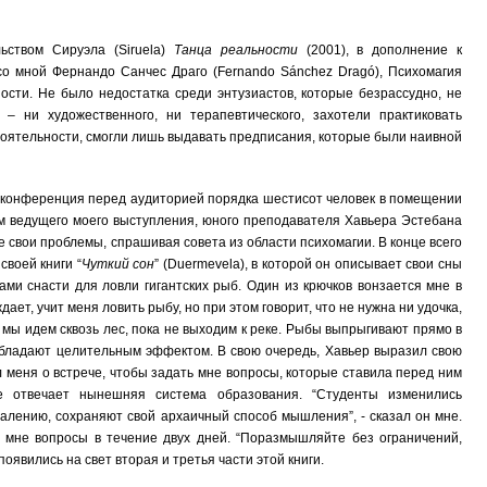
ьством Сируэла (Siruela)
Танца реальности
(2001), в дополнение к
со мной Фернандо Санчес Драго (Fernando Sánchez Dragó), Психомагия
сти. Не было недостатка среди энтузиастов, которые безрассудно, не
– ни художественного, ни терапевтического, захотели практиковать
стоятельности, смогли лишь выдавать предписания, которые были наивной
 конференция перед аудиторией порядка шестисот человек в помещении
м ведущего моего выступления, юного преподавателя Хавьера Эстебана
не свои проблемы, спрашивая совета из области психомагии. В конце всего
своей книги “
Чуткий сон
” (Duermevela), в которой он описывает свои сны
чами снасти для ловли гигантских рыб. Один из крючков вонзается мне в
ает, учит меня ловить рыбу, но при этом говорит, что не нужна ни удочка,
 и мы идем сквозь лес, пока не выходим к реке. Рыбы выпрыгивают прямо в
 обладают целительным эффектом. В свою очередь, Хавьер выразил свою
меня о встрече, чтобы задать мне вопросы, которые ставила перед ним
е отвечает нынешняя система образования. “Студенты изменились
ожалению, сохраняют свой архаичный способ мышления”, - сказал он мне.
 мне вопросы в течение двух дней. “Поразмышляйте без ограничений,
оявились на свет вторая и третья части этой книги.