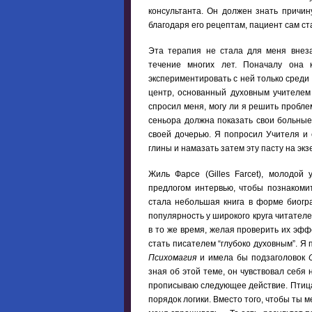
консультанта. Он должен знать причин
благодаря его рецептам, пациент сам с
Эта терапия не стала для меня внеза
течение многих лет. Поначалу она к
экспериментировать с ней только среди
центр, основанный духовным учителем 
спросил меня, могу ли я решить проблем
сеньора должна показать свои больные
своей дочерью. Я попросил Учителя и е
глины и намазать затем эту пасту на экз
Жиль Фарсе (Gilles Farcet), молодой
предлогом интервью, чтобы познакоми
стала небольшая книга в форме биогр
популярность у широкого круга читател
в то же время, желая проверить их эффе
стать писателем “глубоко духовным”. Я
Психомагия
и имела бы подзаголовок
зная об этой теме, он чувствовал себя
прописываю следующее действие. Птица 
порядок логики. Вместо того, чтобы ты м