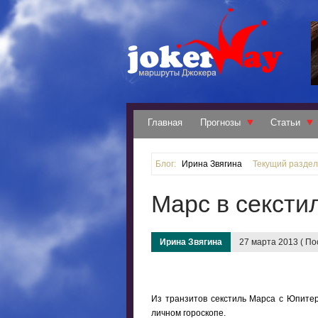
Главная
Прогнозы
Статьи
Блог:
Ирина Звягина
Текущий раздел
Марс в сексти
Ирина Звягина
27 марта 2013 ( По
Из транзитов секстиль Марса с Юпитеро
личном гороскопе.