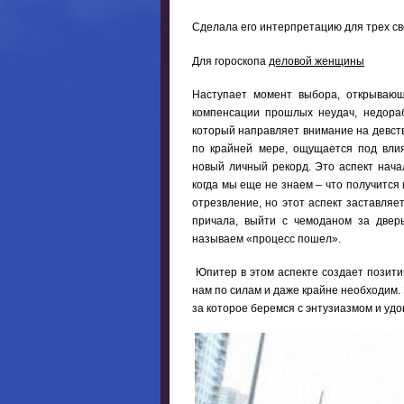
Сделала его интерпретацию для трех св
Для гороскопа
деловой женщины
Наступает момент выбора, открывающ
компенсации прошлых неудач, недораб
который направляет внимание на девстве
по крайней мере, ощущается под влия
новый личный рекорд. Это аспект нач
когда мы еще не знаем – что получится
отрезвление, но этот аспект заставляе
причала, выйти с чемоданом за двер
называем «процесс пошел».
Юпитер в этом аспекте создает позитив
нам по силам и даже крайне необходим. 
за которое беремся с энтузиазмом и удо