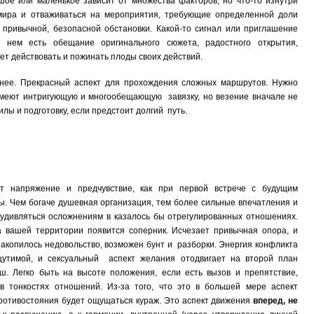
шое или маленькое зависит от множества факторов, но что-то изнутри
 мира и отваживаться на мероприятия, требующие определенной доли
 привычной, безопасной обстановки. Какой-то сигнал или приглашение
нем есть обещание оригинального сюжета, радостного открытия,
ет действовать и пожинать плоды своих действий.
снее. Прекрасный аспект для прохождения сложных маршрутов. Нужно
 имеют интригующую и многообещающую завязку, но везение вначале не
лы и подготовку, если предстоит долгий путь.
ет напряжение и предчувствие, как при первой встрече с будущим
. Чем богаче душевная организация, тем более сильные впечатления и
 удивляться осложнениям в казалось бы отрегулированных отношениях.
на вашей территории появится соперник. Исчезает привычная опора, и
накопилось недовольство, возможен бунт и разборки. Энергия конфликта
щутимой, и сексуальный аспект желания отодвигает на второй план
ш. Легко быть на высоте положения, если есть вызов и препятствие,
в тонкостях отношений. Из-за того, что это в большей мере аспект
противостояния будет ощущаться кураж. Это аспект движения
вперед, не