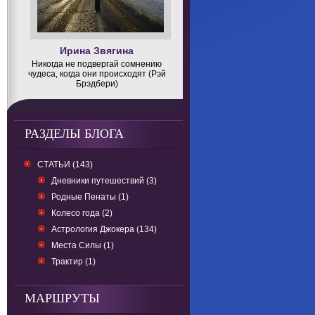
Ирина Звягина
Никогда не подвергай сомнению
чудеса, когда они происходят (Рэй
Брэдбери)
РАЗДЕЛЫ БЛОГА
СТАТЬИ (143)
Дневники путешествий (3)
Родные Пенаты (1)
Колесо года (2)
Астрология Джокера (134)
Места Силы (1)
Трактир (1)
МАРШРУТЫ