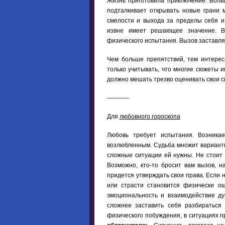
Жизнь приготовила приключение. Боль
подталкивает открывать новые грани
смелости и выхода за пределы себя и
извне имеет решающее значение. В 
физического испытания. Вызов заставля
Чем больше препятствий, тем интере
только учитывать, что многие сюжеты
должно мешать трезво оценивать свои си
-----------
Для
любовного гороскопа
Любовь требует испытания. Возника
возлюбленным. Судьба множит варианты
сложные ситуации ей нужны. Не стоит
Возможно, кто-то бросит вам вызов, 
придется утверждать свои права. Если 
или страсти становится физически о
эмоциональность и взаимодействие ду
сложнее заставить себя разбираться 
физического побуждения, в ситуациях 