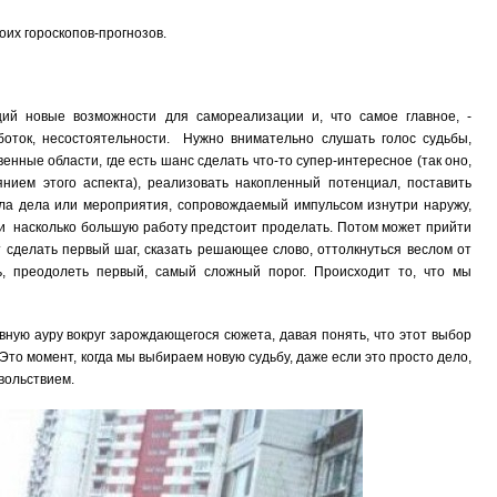
оих гороскопов-прогнозов.
ий новые возможности для самореализации и, что самое главное, -
оток, несостоятельности. Нужно внимательно слушать голос судьбы,
нные области, где есть шанс сделать что-то супер-интересное (так оно,
нием этого аспекта), реализовать накопленный потенциал, поставить
ала дела или мероприятия, сопровождаемый импульсом изнутри наружу,
 и насколько большую работу предстоит проделать. Потом может прийти
т сделать первый шаг, сказать решающее слово, оттолкнуться веслом от
ь, преодолеть первый, самый сложный порог. Происходит то, что мы
ную ауру вокруг зарождающегося сюжета, давая понять, что этот выбор
Это момент, когда мы выбираем новую судьбу, даже если это просто дело,
вольствием.