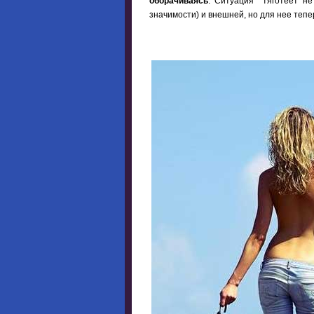
оборачиваясь
. Ситуация тяготеет не
значимости) и внешней, но для нее тепе