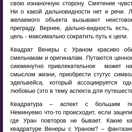
свою изнаночную сторону. Смятение чувс
Ни о какой дальновидности нет и речи. 
желаемого объекта вызывают неистово
преграду. Вернее, дально-видность есть,
цель - максимально сократить путь к цели.
Квадрат Венеры с Ураном красиво обы
смельчакам и оригиналам. Путаются ценнос
сиюминутно привлекательное может на
смыслом жизни, приобрести стутус символ
эдельвейса, который ассоциируется о
любовью (это в тему аспекта для путешест
Квадратура – аспект с большим пот
Неминуемо что-то происходит, если зацепи
где Уран повторов не бывает. Какие к
квадратуре Венеры с Ураном? – фантазия