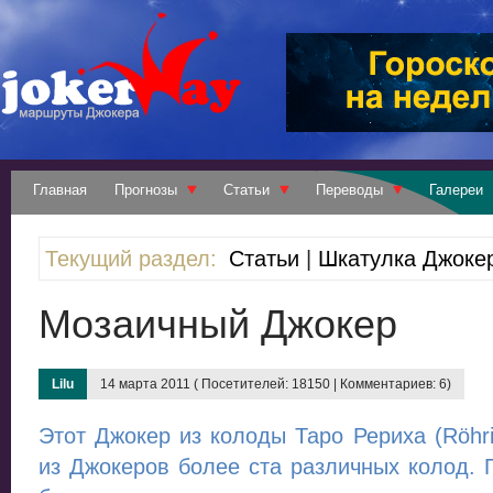
Главная
Прогнозы
Статьи
Переводы
Галереи
Текущий раздел:
Статьи
|
Шкатулка Джоке
Мозаичный Джокер
Lilu
14 марта 2011 ( Посетителей: 18150 | Комментариев: 6)
Этот Джокер из колоды Таро Рериха (Röhri
из Джокеров более ста различных колод. 