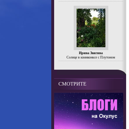
Ирина Звягина
Солнце в квинконксе с Плутоном
СМОТРИТЕ