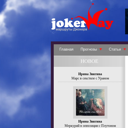
Главная
Прогнозы
Статьи
НОВОЕ
Ирина Звягина
Марс в секстиле с Ураном
Ирина Звягина
Меркурий в оппозиции с Плутоном