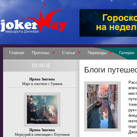
Главная
Прогнозы
Статьи
Переводы
Галереи
НОВОЕ
Блоги путеше
Ирина Звягина
Рас
Марс в секстиле с Ураном
впе
мес
путе
тон
рук»
блюд
мате
под
Ирина Звягина
Джок
Меркурий в оппозиции с Плутоном