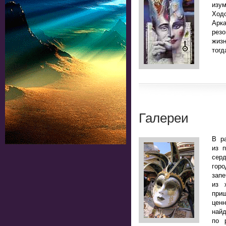
изу
Ход
Арк
рез
жизн
тогд
Галереи
В р
из 
сер
горо
зап
из 
приш
цен
най
по 