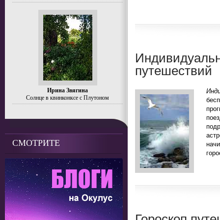
Индивидуальн
путешествий
Ирина Звягина
Инд
Солнце в квинконксе с Плутоном
бесп
прог
пое
под
аст
СМОТРИТЕ
нач
горо
Гороскоп путе