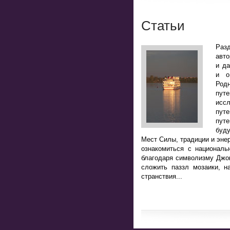
Статьи
Разд
авто
и да
и о
Род
пут
исс
пут
путе
буд
Мест Силы, традиции и энер
ознакомиться с национал
благодаря символизму Джоке
сложить паззл мозаики, н
странствия...