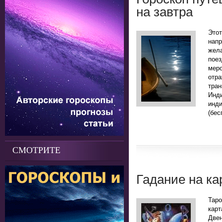
на завтра
Это
нап
жела
поез
мер
отр
тра
Инд
инд
(бес
СМОТРИТЕ
Гадание на ка
Таро
кар
Двен