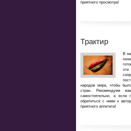
приятного просмотра!
Трактир
В н
озн
гото
эт
соп
пост
народов мира, чтобы было
стран. Рекомендуем ва
самостоятельно, а если 
обратиться с ними к авто
приятного аппетита!