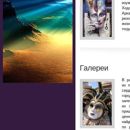
изу
Ход
Арк
рез
жизн
тогд
Галереи
В р
из 
сер
горо
зап
из 
приш
цен
най
по 