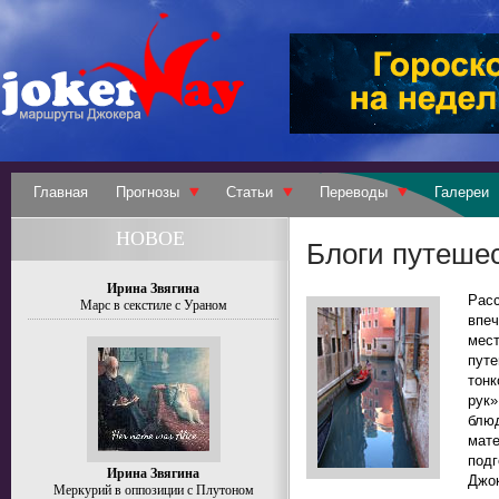
Главная
Прогнозы
Статьи
Переводы
Галереи
НОВОЕ
Блоги путеше
Ирина Звягина
Рас
Марс в секстиле с Ураном
впе
мес
путе
тон
рук»
блюд
мате
под
Ирина Звягина
Джок
Меркурий в оппозиции с Плутоном