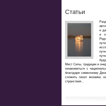
Статьи
Разд
авто
и да
и о
Род
пут
исс
пут
путе
буд
Мест Силы, традиции и энер
ознакомиться с национал
благодаря символизму Джоке
сложить паззл мозаики, н
странствия...