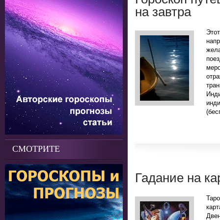
на завтра
Это
нап
жела
поез
мер
отр
тра
Инд
инд
(бес
СМОТРИТЕ
Гадание на ка
Таро
кар
Двен