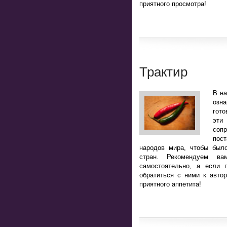
приятного просмотра!
Трактир
В н
озн
гото
эт
соп
пост
народов мира, чтобы было
стран. Рекомендуем ва
самостоятельно, а если 
обратиться с ними к авто
приятного аппетита!