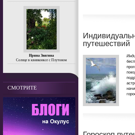
Индивидуальн
путешествий
Ирина Звягина
Инд
Солнце в квинконксе с Плутоном
бесп
прог
пое
под
аст
СМОТРИТЕ
нач
горо
Гороскоп путе