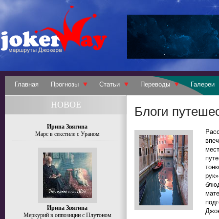
Главная
Прогнозы
Статьи
Переводы
Галереи
НОВОЕ
Блоги путеше
Ирина Звягина
Рас
Марс в секстиле с Ураном
впе
мес
путе
тон
рук»
блюд
мате
под
Ирина Звягина
Джок
Меркурий в оппозиции с Плутоном