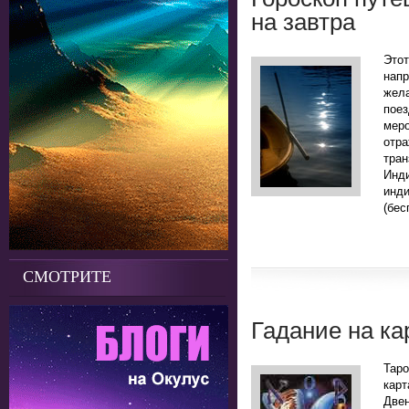
на завтра
Это
нап
жела
поез
мер
отр
тра
Инд
инд
(бес
СМОТРИТЕ
Гадание на ка
Таро
кар
Двен