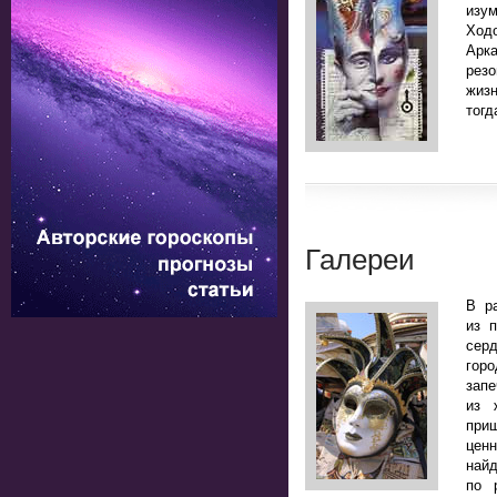
изу
Ход
Арк
рез
жизн
тогд
Галереи
В р
из 
сер
горо
зап
из 
приш
цен
най
по 