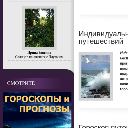
Индивидуальн
путешествий
Ирина Звягина
Инд
Солнце в квинконксе с Плутоном
бесп
прог
пое
под
аст
СМОТРИТЕ
нач
горо
Гороскоп путе