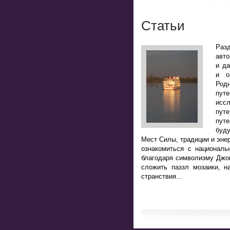
Статьи
Разд
авто
и да
и о
Род
пут
исс
пут
путе
буд
Мест Силы, традиции и энер
ознакомиться с национал
благодаря символизму Джоке
сложить паззл мозаики, н
странствия...