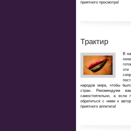
приятного просмотра!
Трактир
В н
озн
гото
эт
соп
пост
народов мира, чтобы было
стран. Рекомендуем ва
самостоятельно, а если 
обратиться с ними к авто
приятного аппетита!