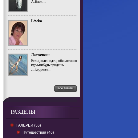
А.Блок ...
Lёwka
...
Ласточкин
Если долго идти, обязательно
куда-нибудь придешь.
Л.Кэрролл...
РАЗДЕЛЫ
ГАЛЕРЕИ (56)
Путешествия (46)