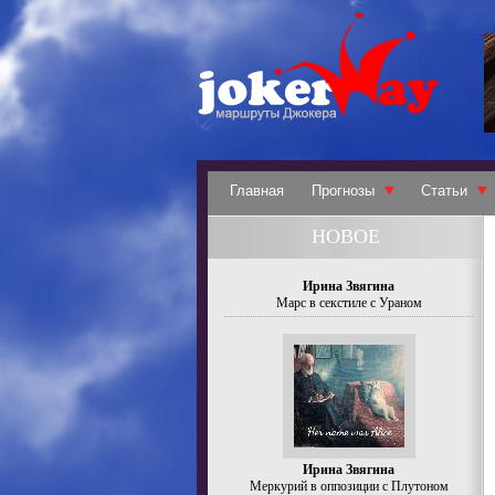
Главная
Прогнозы
Статьи
НОВОЕ
Ирина Звягина
Марс в секстиле с Ураном
Ирина Звягина
Меркурий в оппозиции с Плутоном