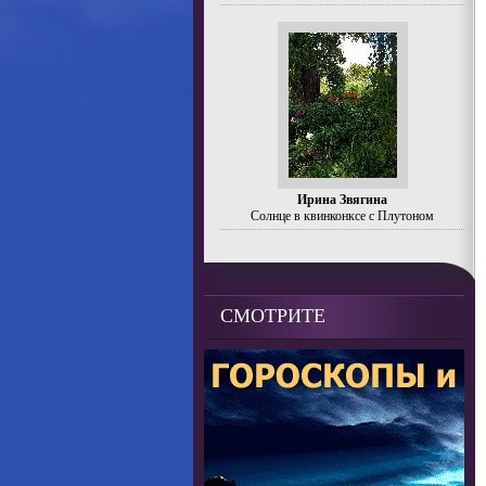
Ирина Звягина
Солнце в квинконксе с Плутоном
СМОТРИТЕ