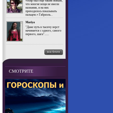
«Мир был ещё таким новым,
что многие вещи не имели
названия, и на них
приходилось показывать
пальцем.» Габриэль...
Mariya
"Даже путь в тысячу верст
начинается с одного, самого
первого, шага"......
СМОТРИТЕ