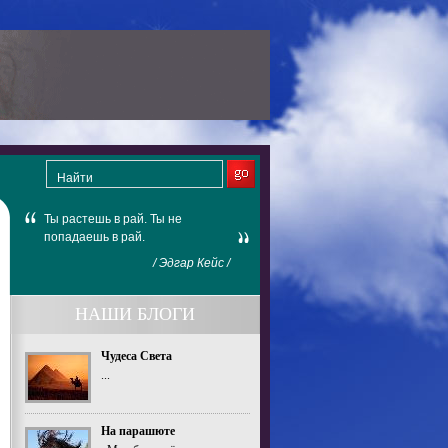
Ты растешь в рай. Ты не
попадаешь в рай.
/ Эдгар Кейс /
НАШИ БЛОГИ
Чудеса Света
...
На парашюте