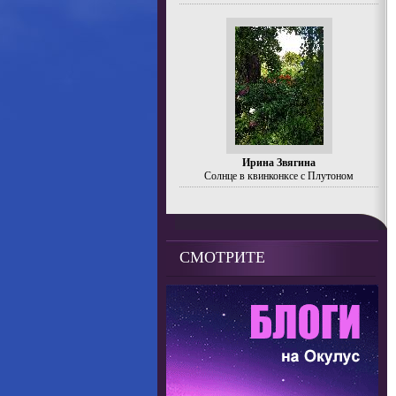
Ирина Звягина
Солнце в квинконксе с Плутоном
СМОТРИТЕ