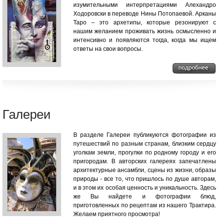
изумительными интерпретациями Алехандро
Ходоровски в переводе Нины Потопаевой. Арканы
Таро – это архетипы, которые резонируют с
нашим желанием проживать жизнь осмысленно и
интенсивно и появляются тогда, когда мы ищем
ответы на свои вопросы.
Галереи
В разделе Галереи публикуются фотографии из
путешествий по разным странам, близким сердцу
уголкам земли, прогулки по родному городу и его
пригородам. В авторских галереях запечатлены
архитектурные ансамбли, сцены из жизни, образы
природы - все то, что пришлось по душе авторам,
и в этом их особая ценность и уникальность. Здесь
же Вы найдете и фотографии блюд,
приготовленных по рецептам из нашего Трактира.
Желаем приятного просмотра!