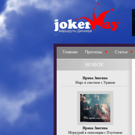
Главная
Прогнозы
Статьи
НОВОЕ
Ирина Звягина
Марс в секстиле с Ураном
Ирина Звягина
Меркурий в оппозиции с Плутоном