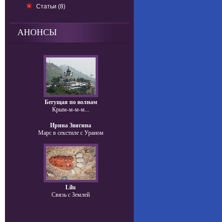
Статьи (8)
АНОНСЫ
Бегущая по волнам
Крым-м-м-м...
Ирина Звягина
Марс в секстиле с Ураном
Lilu
Связь с Землей