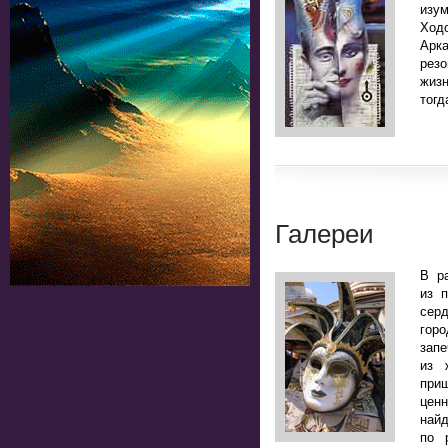
изу
Ход
Арк
рез
жизн
тогд
Галереи
В р
из 
сер
горо
зап
из 
приш
цен
най
по 