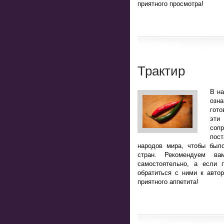
приятного просмотра!
Трактир
В н
озн
гото
эт
соп
пост
народов мира, чтобы было
стран. Рекомендуем ва
самостоятельно, а если 
обратиться с ними к авто
приятного аппетита!