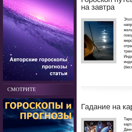
на завтра
Это
нап
жела
поез
мер
отр
тра
Инд
инд
(бес
СМОТРИТЕ
Гадание на ка
Таро
кар
Двен