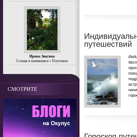
Индивидуальн
путешествий
Ирина Звягина
Инд
Солнце в квинконксе с Плутоном
бесп
прог
пое
под
аст
СМОТРИТЕ
нач
горо
Гороскоп путе