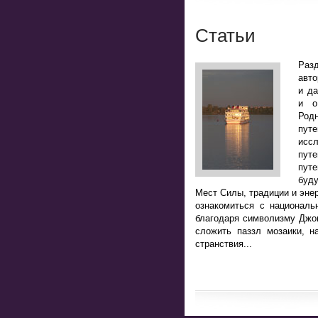
Статьи
Разд
авто
и да
и о
Род
пут
исс
пут
путе
буд
Мест Силы, традиции и энер
ознакомиться с национал
благодаря символизму Джоке
сложить паззл мозаики, н
странствия...