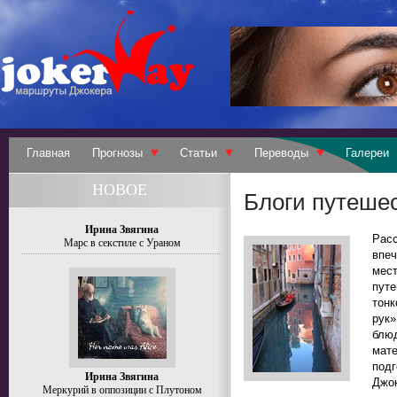
Главная
Прогнозы
Статьи
Переводы
Галереи
НОВОЕ
Блоги путеше
Ирина Звягина
Рас
Марс в секстиле с Ураном
впе
мес
путе
тон
рук»
блюд
мате
под
Ирина Звягина
Джок
Меркурий в оппозиции с Плутоном