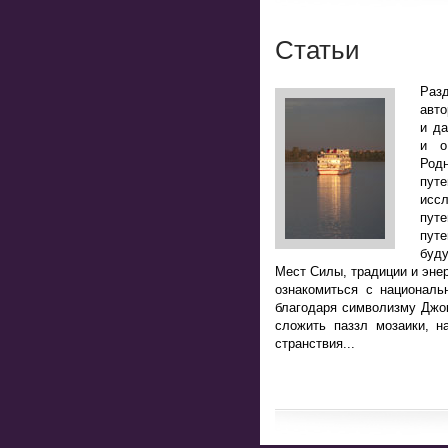
Статьи
Разд
авто
и да
и о
Род
пут
исс
пут
путе
буд
Мест Силы, традиции и энер
ознакомиться с национал
благодаря символизму Джоке
сложить паззл мозаики, н
странствия...