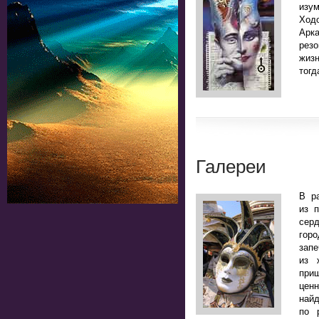
изу
Ход
Арк
рез
жизн
тогд
Галереи
В р
из 
сер
горо
зап
из 
приш
цен
най
по 