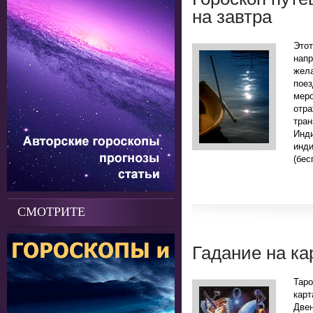
на завтра
Это
нап
жела
поез
мер
отр
тра
Инд
инд
(бес
СМОТРИТЕ
Гадание на ка
Таро
кар
Двен