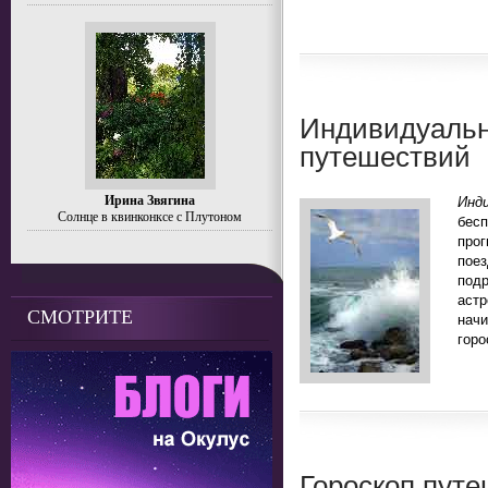
Индивидуальн
путешествий
Ирина Звягина
Инд
Солнце в квинконксе с Плутоном
бесп
прог
пое
под
аст
СМОТРИТЕ
нач
горо
Гороскоп путе