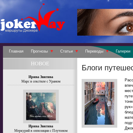
Главная
Прогнозы
Статьи
Переводы
Галереи
НОВОЕ
Блоги путеше
Ирина Звягина
Рас
Марс в секстиле с Ураном
впе
мес
путе
тон
рук»
блюд
мате
под
Ирина Звягина
Джок
Меркурий в оппозиции с Плутоном