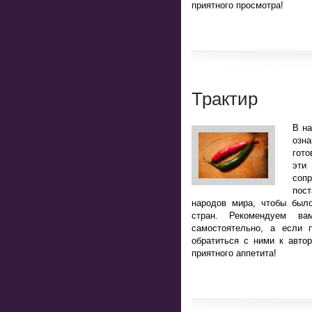
приятного просмотра!
Трактир
В н
озн
гото
эт
соп
пост
народов мира, чтобы было
стран. Рекомендуем ва
самостоятельно, а если 
обратиться с ними к авто
приятного аппетита!